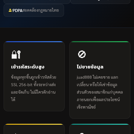
PDPA
สอดคล้องกฎหมายไทย
🔐
🚫
เข้ารหัสระดับสูง
ไม่ขายข้อมูล
ข้อมูลทุกชิ้นถูกเข้ารหัสด้วย
juad888 ไม่เคยขาย แลก
SSL 256-bit ทั้งระหว่างส่ง
เปลี่ยน หรือให้เช่าข้อมูล
และจัดเก็บ ไม่มีใครดักอ่าน
ส่วนตัวของสมาชิกแก่บุคคล
ได้
ภายนอกเพื่อผลประโยชน์
เชิงพาณิชย์