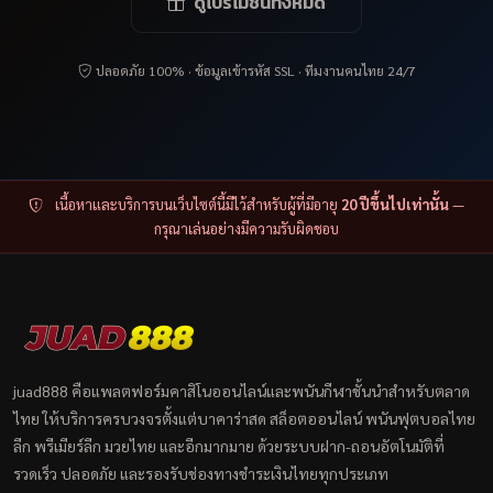
ดูโปรโมชั่นทั้งหมด
ปลอดภัย 100% · ข้อมูลเข้ารหัส SSL · ทีมงานคนไทย 24/7
เนื้อหาและบริการบนเว็บไซต์นี้มีไว้สำหรับผู้ที่มีอายุ
20 ปีขึ้นไปเท่านั้น
—
กรุณาเล่นอย่างมีความรับผิดชอบ
juad888 คือแพลตฟอร์มคาสิโนออนไลน์และพนันกีฬาชั้นนำสำหรับตลาด
ไทย ให้บริการครบวงจรตั้งแต่บาคาร่าสด สล็อตออนไลน์ พนันฟุตบอลไทย
ลีก พรีเมียร์ลีก มวยไทย และอีกมากมาย ด้วยระบบฝาก-ถอนอัตโนมัติที่
รวดเร็ว ปลอดภัย และรองรับช่องทางชำระเงินไทยทุกประเภท