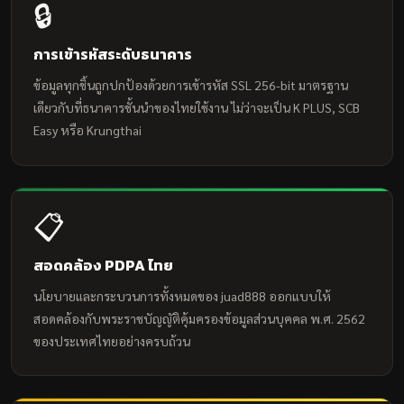
🔒
การเข้ารหัสระดับธนาคาร
ข้อมูลทุกชิ้นถูกปกป้องด้วยการเข้ารหัส SSL 256-bit มาตรฐาน
เดียวกับที่ธนาคารชั้นนำของไทยใช้งาน ไม่ว่าจะเป็น K PLUS, SCB
Easy หรือ Krungthai
📋
สอดคล้อง PDPA ไทย
นโยบายและกระบวนการทั้งหมดของ juad888 ออกแบบให้
สอดคล้องกับพระราชบัญญัติคุ้มครองข้อมูลส่วนบุคคล พ.ศ. 2562
ของประเทศไทยอย่างครบถ้วน