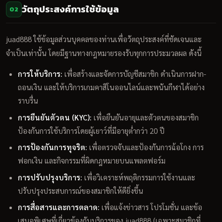
วัตถุประสงค์การใช้ข้อมูล
02
juad888 ใช้ข้อมูลส่วนบุคคลของท่านเพื่อวัตถุประสงค์ที่ชัดเจนและ
จำเป็นเท่านั้น โดยมีฐานทางกฎหมายรองรับทุกการประมวลผล ดังนี้
การให้บริการ:
เพื่อสร้างและจัดการบัญชีสมาชิก ดำเนินการฝาก-
ถอนเงิน และให้บริการเกมคาสิโนออนไลน์และพนันกีฬาได้อย่าง
ราบรื่น
การยืนยันตัวตน (KYC):
เพื่อยืนยันอายุและตัวตนของสมาชิก
ป้องกันการใช้บริการโดยผู้เยาว์ที่มีอายุต่ำกว่า 20 ปี
การป้องกันการทุจริต:
เพื่อตรวจจับและป้องกันการฉ้อโกง การ
ฟอกเงิน และกิจกรรมที่ผิดกฎหมายบนแพลตฟอร์ม
การปรับปรุงบริการ:
เพื่อวิเคราะห์พฤติกรรมการใช้งานและ
ปรับปรุงประสบการณ์ของสมาชิกให้ดียิ่งขึ้น
การสื่อสารและการตลาด:
เพื่อแจ้งข่าวสาร โปรโมชั่น และข้อ
เสนอพิเศษที่เกี่ยวข้องกับบริการของ juad888 (เฉพาะสมาชิกที่