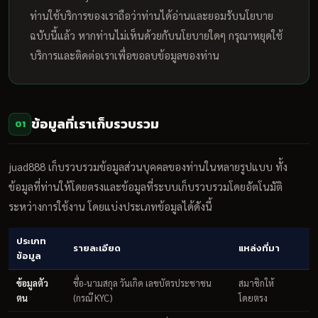
ท่านใช้บริการของเราถือว่าท่านได้อ่านและยอมรับนโยบาย
ฉบับนี้แล้ว หากท่านไม่เห็นด้วยกับนโยบายใดๆ กรุณาหยุดใช้
บริการและติดต่อเราเพื่อขอลบข้อมูลของท่าน
ข้อมูลที่เราเก็บรวบรวม
01
juad888 เก็บรวบรวมข้อมูลส่วนบุคคลของท่านในหลายรูปแบบ ทั้ง
ข้อมูลที่ท่านให้โดยตรงและข้อมูลที่ระบบเก็บรวบรวมโดยอัตโนมัติ
ระหว่างการใช้งาน โดยแบ่งประเภทข้อมูลได้ดังนี้
ประเภท
รายละเอียด
แหล่งที่มา
ข้อมูล
ข้อมูลตัว
ชื่อ-นามสกุล วันเกิด เลขบัตรประชาชน
สมาชิกให้
ตน
(กรณี KYC)
โดยตรง