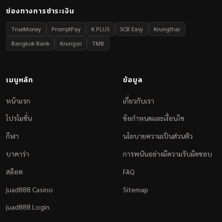
ช่องทางการชำระเงิน
TrueMoney
PromptPay
K PLUS
SCB Easy
Krungthai
Bangkok Bank
Krungsri
TMB
เมนูหลัก
ข้อมูล
หน้าแรก
เกี่ยวกับเรา
โปรโมชั่น
ข้อกำหนดและเงื่อนไข
กีฬา
นโยบายความเป็นส่วนตัว
บาคาร่า
การพนันอย่างมีความรับผิดชอบ
สล็อต
FAQ
juad888 Casino
Sitemap
juad888 Login