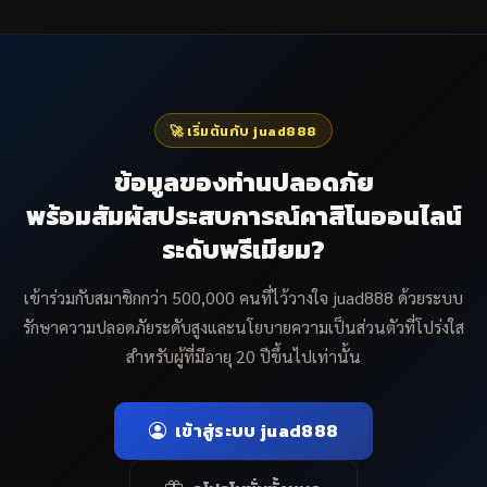
🚀 เริ่มต้นกับ juad888
ข้อมูลของท่านปลอดภัย
พร้อมสัมผัสประสบการณ์คาสิโนออนไลน์
ระดับพรีเมียม?
เข้าร่วมกับสมาชิกกว่า 500,000 คนที่ไว้วางใจ juad888 ด้วยระบบ
รักษาความปลอดภัยระดับสูงและนโยบายความเป็นส่วนตัวที่โปร่งใส
สำหรับผู้ที่มีอายุ 20 ปีขึ้นไปเท่านั้น
เข้าสู่ระบบ juad888