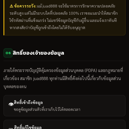
⚠️ ข้อควรระวัง:
แม้ juad888 จะใช้มาตรการรักษาความปลอดภัย
ระดับสูง แต่ไม่มีระบบใดที่ปลอดภัย 100% เราขอแนะนำให้สมาชิก
ใช้รหัสผ่านที่แข็งแกร่ง ไม่แชร์ข้อมูลบัญชีกับผู้อื่น และแจ้งเราทันที
หากสงสัยว่าบัญชีถูกเข้าถึงโดยไม่ได้รับอนุญาต
สิทธิ์ของเจ้าของข้อมูล
06
ภายใต้พระราชบัญญัติคุ้มครองข้อมูลส่วนบุคคล (PDPA) และกฎหมายที่
เกี่ยวข้อง สมาชิก juad888 ทุกท่านมีสิทธิ์ดังต่อไปนี้เกี่ยวกับข้อมูลส่วน
บุคคลของตน
สิทธิ์เข้าถึงข้อมูล
👁️
ขอดูข้อมูลส่วนตัวที่เราเก็บไว้ได้ตลอดเวลา
สิทธิ์แก้ไขข้อมูล
✏️