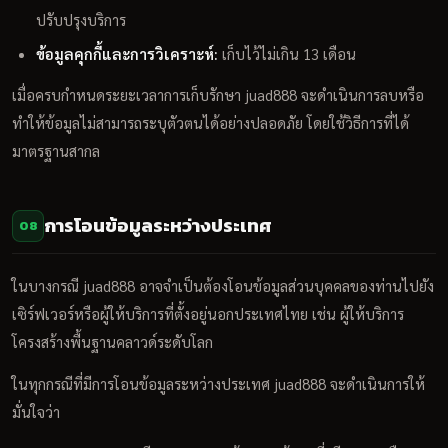
ปรับปรุงบริการ
ข้อมูลคุกกี้และการวิเคราะห์:
เก็บไว้ไม่เกิน 13 เดือน
เมื่อครบกำหนดระยะเวลาการเก็บรักษา juad888 จะดำเนินการลบหรือ
ทำให้ข้อมูลไม่สามารถระบุตัวตนได้อย่างปลอดภัย โดยใช้วิธีการที่ได้
มาตรฐานสากล
การโอนข้อมูลระหว่างประเทศ
08
ในบางกรณี juad888 อาจจำเป็นต้องโอนข้อมูลส่วนบุคคลของท่านไปยัง
เซิร์ฟเวอร์หรือผู้ให้บริการที่ตั้งอยู่นอกประเทศไทย เช่น ผู้ให้บริการ
โครงสร้างพื้นฐานคลาวด์ระดับโลก
ในทุกกรณีที่มีการโอนข้อมูลระหว่างประเทศ juad888 จะดำเนินการให้
มั่นใจว่า